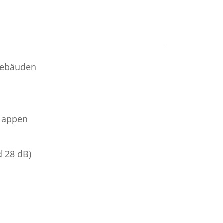
egebäuden
klappen
d 28 dB)