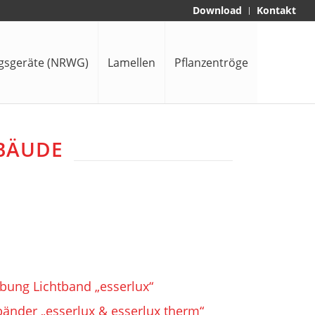
Download
Kontakt
gsgeräte (NRWG)
Lamellen
Pflanzentröge
EBÄUDE
bung Lichtband „esserlux“
bänder „esserlux & esserlux therm“