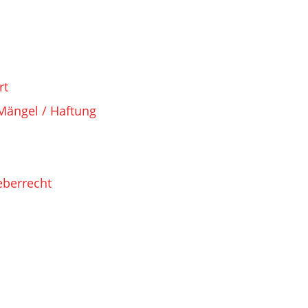
rt
Mängel / Haftung
eberrecht